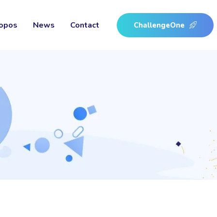
opos
News
Contact
ChallengeOne