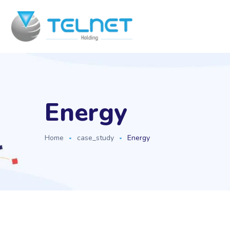
Energy
Home
case_study
Energy